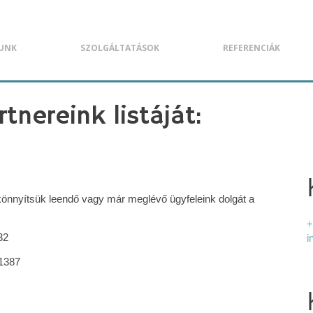
UNK
SZOLGÁLTATÁSOK
REFERENCIÁK
tnereink listáját:
könnyítsük leendő vagy már meglévő ügyfeleink dolgát a
+
32
i
71387