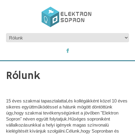
Rólunk
15 éves szakmai tapasztalattal,és kollégákként közel 10 éves
sikeres együttműködéssel a hátunk mögött döntöttünk
úgy,hogy szakmai tevékenységünket a jövőben "Elektron
Sopron" néven együtt folytatjuk.Hűséges soproniként
vállalkozásunkkal a helyi igények magas színvonalú
kielégítését kívánjuk szolgálni.Célunk,hogy Sopronban és