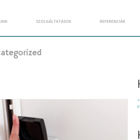
UNK
SZOLGÁLTATÁSOK
REFERENCIÁK
ategorized
+
i