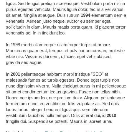
ligula. Sed feugiat pretium scelerisque. Vestibulum porta nisi in
purus egestas vehicula. Mauris ligula dolor, facilisis vel varius
sit amet, fringilla at augue. Duis rutrum
1994
elementum sem a
venenatis. Aenean justo neque, auctor eu semper eget,
sollicitudin in diam. Mauris mattis porta quam, id placerat tortor
venenatis ac. In in tincidunt leo.
In 1998 morbi ullamcorper ullamcorper turpis at ornare.
Maecenas quam erat, tempus et pulvinar accumsan, molestie
vitae nisi. Vivamus dui sem, ultricies eget vehicula sed,
gravida sed augue.
In
2001
pellentesque habitant morbi tristique "SEO" et
malesuada fames ac turpis egestas. Donec eget turpis non
nunc dignissim viverra. Nulla tincidunt purus in mi pellentesque
sit amet condimentum lectus gravida. Fusce non tellus nibh.
Donec nec ipsum leo, nec pretium dolor. Aliquam pellentesque
fermentum nunc, eu vestibulum felis vulputate ac. Sed quis
lacus tortor. Integer hendrerit ligula quis sem interdum
vestibulum faucibus nulla tempor. Duis at erat dui, id
2010
fringilla dui. Suspendisse potenti. Mauris in laoreet urna.