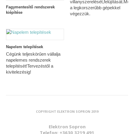
villanyszerelését,felújítását.Mun
Fagymentesítő rendszerek
a legkorszerűbb gépekkel
kiépítése
végezzük.
Napelem telepítések
Cégünk teljeskörűen vállalja
napelemes rendszerek
telepítését!Tervezéstől a
kivitelezésig!
COPYRIGHT ELEKTRON SOPRON 2019
Elektron Sopron
Telefon: +3630 3219 491